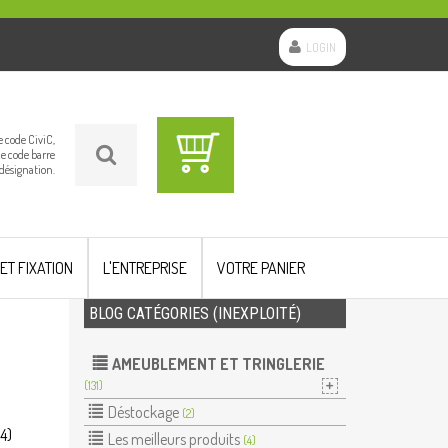
LOGIN
le code CiviC,
le code barre
 désignation.
 ET FIXATION
L'ENTREPRISE
VOTRE PANIER
BLOG CATÉGORIES (INEXPLOITÉ)
AMEUBLEMENT ET TRINGLERIE
(131)
Déstockage
(2)
54)
Les meilleurs produits
(4)