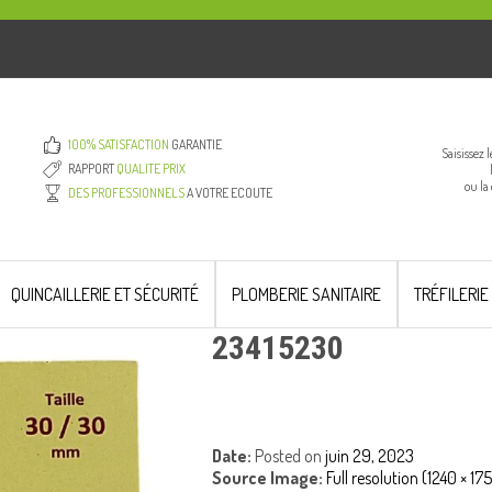
100% SATISFACTION
GARANTIE
Saisissez 
RAPPORT
QUALITE PRIX
ou la
DES PROFESSIONNELS
A VOTRE ECOUTE
QUINCAILLERIE ET SÉCURITÉ
PLOMBERIE SANITAIRE
TRÉFILERIE
23415230
Date:
Posted on
juin 29, 2023
Source Image:
Full resolution (1240 × 17