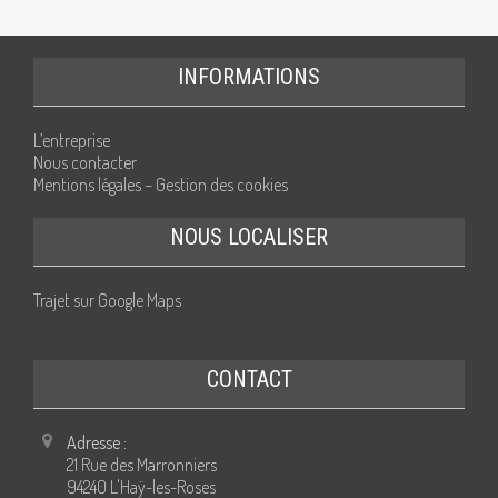
INFORMATIONS
L’entreprise
Nous contacter
Mentions légales – Gestion des cookies
NOUS LOCALISER
Trajet sur Google Maps
CONTACT
Adresse :
21 Rue des Marronniers
94240 L'Haÿ-les-Roses