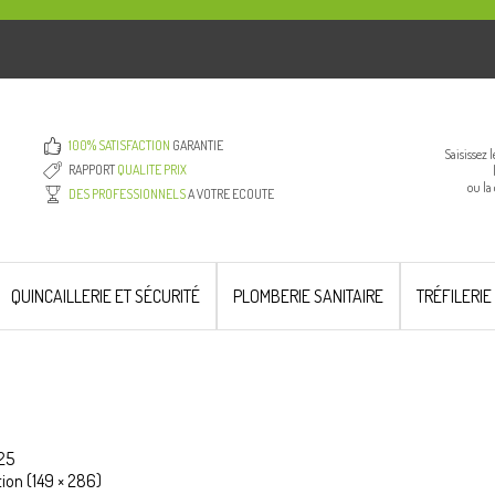
100% SATISFACTION
GARANTIE
Saisissez 
RAPPORT
QUALITE PRIX
ou la
DES PROFESSIONNELS
A VOTRE ECOUTE
QUINCAILLERIE ET SÉCURITÉ
PLOMBERIE SANITAIRE
TRÉFILERIE
025
ution (149 × 286)