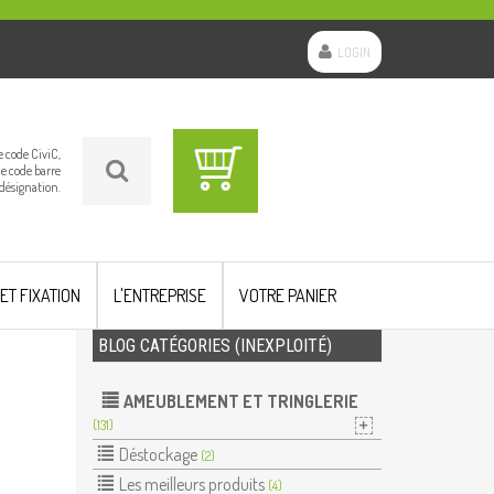
LOGIN
le code CiviC,
le code barre
 désignation.
 ET FIXATION
L'ENTREPRISE
VOTRE PANIER
BLOG CATÉGORIES (INEXPLOITÉ)
AMEUBLEMENT ET TRINGLERIE
(131)
Déstockage
(2)
Les meilleurs produits
(4)