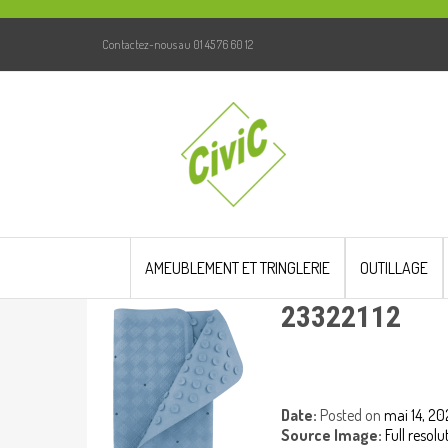
Contactez-nous au 01 45 76 60 12
Skip
to
AMEUBLEMENT ET TRINGLERIE
OUTILLAGE
content
23322112
Date:
Posted on
mai 14, 2
Source Image:
Full resol