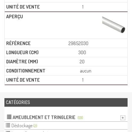
1
29852030
300
20
aucun
1
CATÉGORIES
AMEUBLEMENT ET TRINGLERIE
(131)
Déstockage
(2)