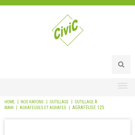
Skip
to
content
|
|
|
HOME
NOS RAYONS
OUTILLAGE
OUTILLAGE À
|
|
AGRAFEUSE 125
MAIN
AGRAFEUSES ET AGRAFES