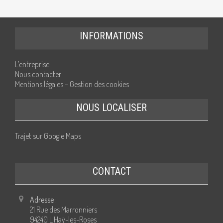
INFORMATIONS
L’entreprise
Nous contacter
Mentions légales – Gestion des cookies
NOUS LOCALISER
Trajet sur Google Maps
CONTACT
Adresse :
21 Rue des Marronniers
94240 L'Haÿ-les-Roses