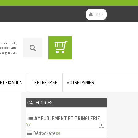
LOGIN
le code CiviC,
le code barre
 désignation.
 ET FIXATION
L'ENTREPRISE
VOTRE PANIER
CATÉGORIES
AMEUBLEMENT ET TRINGLERIE
(131)
Déstockage
(2)