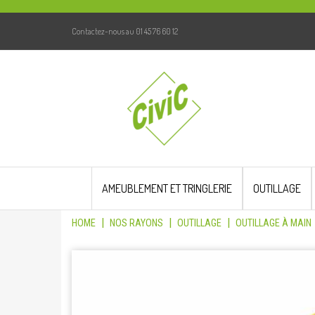
Contactez-nous au 01 45 76 60 12
Skip
to
AMEUBLEMENT ET TRINGLERIE
OUTILLAGE
content
|
|
|
HOME
NOS RAYONS
OUTILLAGE
OUTILLAGE À MAIN