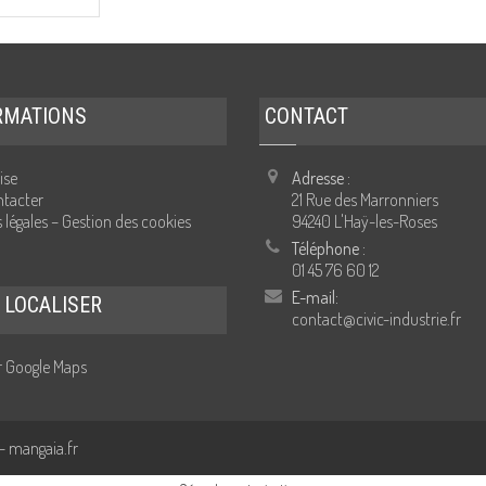
RMATIONS
CONTACT
ise
Adresse :
tacter
21 Rue des Marronniers
 légales – Gestion des cookies
94240 L'Haÿ-les-Roses
Téléphone :
01 45 76 60 12
E-mail:
 LOCALISER
contact@civic-industrie.fr
ur Google Maps
 -
mangaia.fr