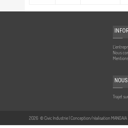
INFO
L’entrepr
Nous con
Mentions
NOUS
Trajet s
2026
© Civic Industrie | Conception/réalisation MANGAIA