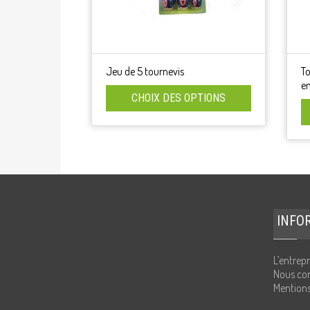
Jeu de 5 tournevis
T
e
CHOIX DES OPTIONS
INFO
L’entrepr
Nous con
Mentions