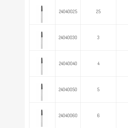
24040025
25
24040030
3
24040040
4
24040050
5
24040060
6