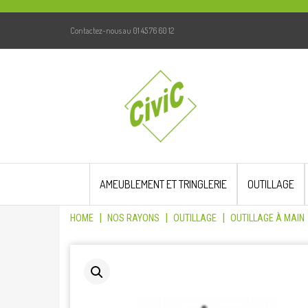
Contactez-nous au 01 45 76 60 12
Skip
to
AMEUBLEMENT ET TRINGLERIE
OUTILLAGE
content
|
|
|
HOME
NOS RAYONS
OUTILLAGE
OUTILLAGE À MAIN