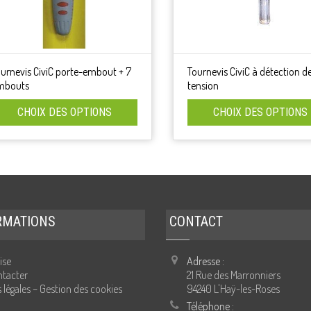
ournevis CiviC porte-embout + 7
Tournevis CiviC à détection d
mbouts
tension
CHOIX DES OPTIONS
CHOIX DES OPTIONS
RMATIONS
CONTACT
ise
Adresse :
tacter
21 Rue des Marronniers
 légales – Gestion des cookies
94240 L'Haÿ-les-Roses
Téléphone :