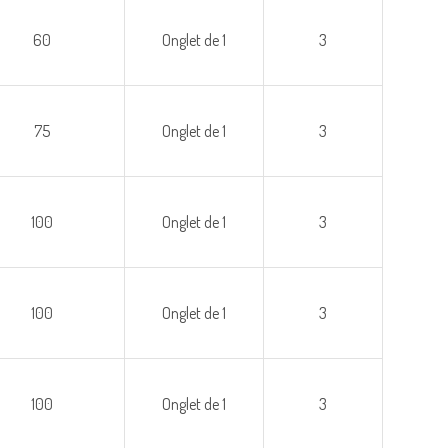
60
Onglet de 1
3
75
Onglet de 1
3
100
Onglet de 1
3
100
Onglet de 1
3
100
Onglet de 1
3