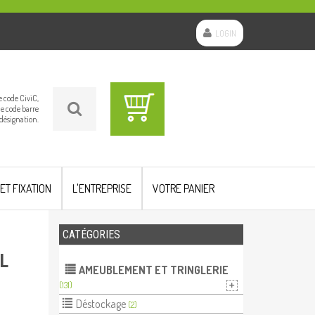
LOGIN
le code CiviC,
le code barre
 désignation.
 ET FIXATION
L'ENTREPRISE
VOTRE PANIER
CATÉGORIES
L
AMEUBLEMENT ET TRINGLERIE
(131)
Déstockage
(2)