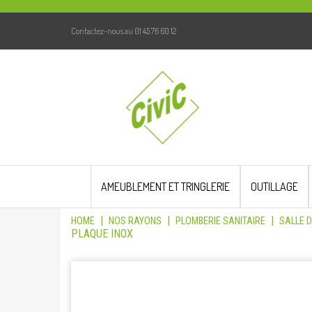
Contactez-nous au 01 45 76 60 12
Skip
to
AMEUBLEMENT ET TRINGLERIE
OUTILLAGE
content
|
|
|
HOME
NOS RAYONS
PLOMBERIE SANITAIRE
SALLE D
PLAQUE INOX