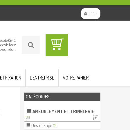
LOGIN
le code CiviC,
le code barre
 désignation.
 ET FIXATION
L'ENTREPRISE
VOTRE PANIER
CATÉGORIES
AMEUBLEMENT ET TRINGLERIE
E
(131)
Déstockage
(2)