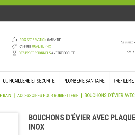
100% SATISFACTION
GARANTIE
Saisissez 
RAPPORT
QUALITE PRIX
ou la
DES PROFESSIONNELS
A VOTRE ECOUTE
QUINCAILLERIE ET SÉCURITÉ
PLOMBERIE SANITAIRE
TRÉFILERIE
|
|
BOUCHONS D’ÉVIER AVEC
E BAIN
ACCESSOIRES POUR ROBINETTERIE
BOUCHONS D’ÉVIER AVEC PLAQU
INOX