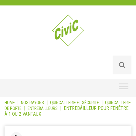
Skip
to
content
|
|
|
HOME
NOS RAYONS
QUINCAILLERIE ET SÉCURITÉ
QUINCAILLERIE
|
|
ENTREBÂILLEUR POUR FENÊTRE
DE PORTE
ENTREBAILLEURS
À 1 OU 2 VANTAUX