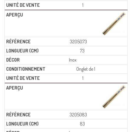
1
3205073
73
Inox
Onglet de 1
1
3205083
83