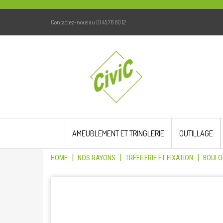
Contactez-nous au 01 45 76 60 12
Skip
to
AMEUBLEMENT ET TRINGLERIE
OUTILLAGE
content
|
|
|
HOME
NOS RAYONS
TRÉFILERIE ET FIXATION
BOULO