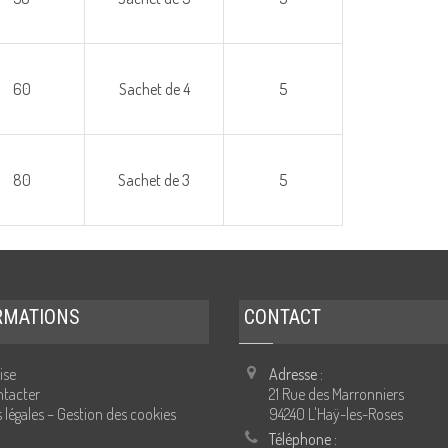
60
Sachet de 4
5
80
Sachet de 3
5
RMATIONS
CONTACT
ise
Adresse :
tacter
21 Rue des Marronniers
 légales – Gestion des cookies
94240 L'Haÿ-les-Roses
Téléphone :