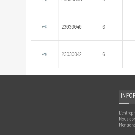
23030040
6
23030042
6
INFO
L’entrepr
Nous con
Mentions