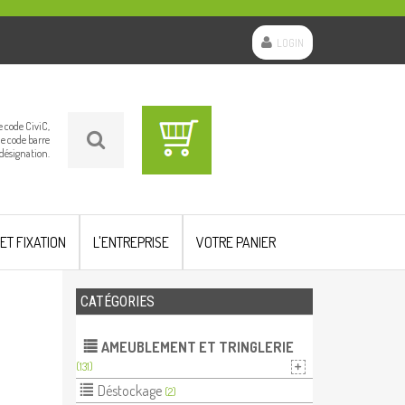
LOGIN
le code CiviC,
le code barre
 désignation.
 ET FIXATION
L'ENTREPRISE
VOTRE PANIER
CATÉGORIES
AMEUBLEMENT ET TRINGLERIE
(131)
Déstockage
(2)