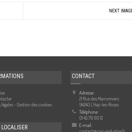
NEXT IMAG
RMATIONS
CONTACT
ise
Adresse :
tacter
21 Rue des Marronniers
 légales – Gestion des cookies
94240 L'Haÿ-les-Roses
Téléphone :
01 45 76 60 12
E-mail:
 LOCALISER
contact@civic-industrie.fr