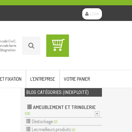
LOGIN
le code CiviC,
le code barre
 désignation.
 ET FIXATION
L'ENTREPRISE
VOTRE PANIER
BLOG CATÉGORIES (INEXPLOITÉ)
AMEUBLEMENT ET TRINGLERIE
(131)
Déstockage
(2)
Les meilleurs produits
(4)